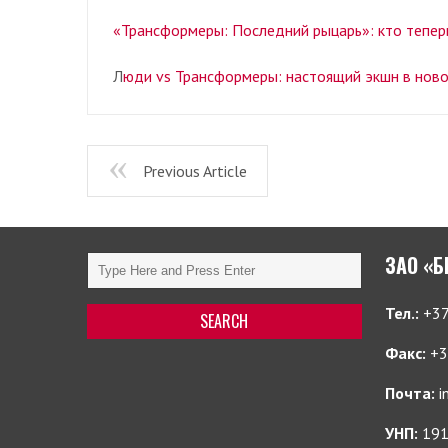
«Трансформеры: Последний рыцарь»: кто теперь
Л
юди vs Трансформеры: настоящий экшн в нов
Previous Article
ЗАО «
Тел.:
+37
Факс:
+3
Почта:
i
УНП:
191