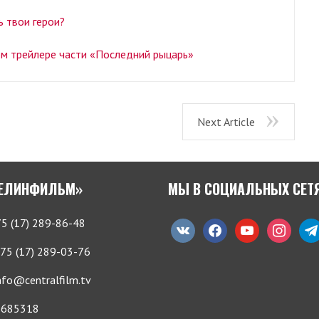
 твои герои?
ом трейлере части «Последний рыцарь»
Next Article
БЕЛИНФИЛЬМ»
МЫ В СОЦИАЛЬНЫХ СЕТ
5 (17) 289-86-48
vkontakte
facebook
youtube
instagram
tele
75 (17) 289-03-76
nfo@centralfilm.tv
685318