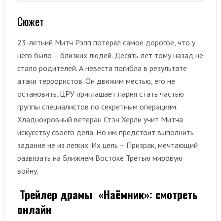
В роли Стэна Хёрли.
В роли Призрака.
В роли Ирен Кеннеди.
В роли Анники.
Сюжет
23-летний Митч Рэпп потерял самое дорогое, что у
него было – близких людей. Десять лет тому назад не
стало родителей. А невеста погибла в результате
атаки террористов. Он движим местью, его не
остановить. ЦРУ приглашает парня стать частью
группы специалистов по секретным операциям.
Хладнокровный ветеран Стэн Херли учит Митча
искусству своего дела. Но им предстоит выполнить
задание не из легких. Их цель – Призрак, мечтающий
развязать на Ближнем Востоке Третью мировую
войну.
Трейлер драмы «Наёмник‏»: смотреть
онлайн