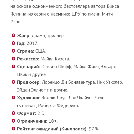
на основе одноименного бестселлера автора Винса
Флинна, из серии о наемнике ЦРУ по имени Митч
Рэпп.
Жанр:
драма, триллер.
Год:
2017.
Страна:
США.
Режиссер:
Майкл Куэста.
Сценарий:
Стивен Шифф, Майкл Финч, Эдвард
Цвик и другие.
Продюсер:
Лоренцо Ди Бонавентура, Ник Уэкслер,
Эйдан Эллиотт и другие.
Художник:
Эндрю Лоус, Лэк Чхайянь Чхун-
суттиват, Роберта Федерико.
Формат:
2 D.
Ограничения: 18+.
Рейтинг ожиданий (Кинопоиск):
97 %