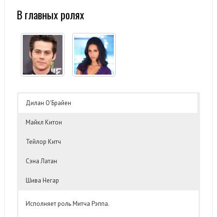
В главных ролях
Дилан О'Брайен
Майкл Китон
Тейлор Китч
Сэна Латан
Шива Негар
Исполняет роль Митча Рэппа.