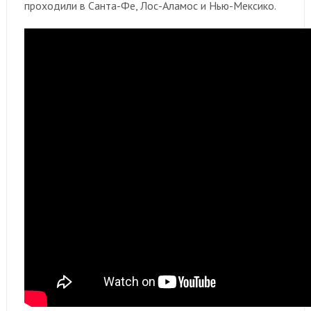
проходили в Санта-Фе, Лос-Аламос и Нью-Мексико.