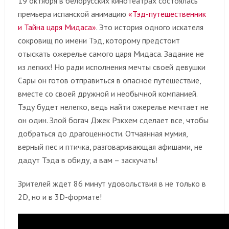
19 октября в белорусских кинотеатрах состоялась
премьера испанской анимацию
«Тэд-путешественник
и Тайна царя Мидаса»
. Это история одного искателя
сокровищ по имени Тэд, которому предстоит
отыскать ожерелье самого царя Мидаса. Задание не
из легких! Но ради исполнения мечты своей девушки
Сары он готов отправиться в опасное путешествие,
вместе со своей дружной и необычной компанией.
Тэду будет нелегко, ведь найти ожерелье мечтает не
он один. Злой богач Джек Рэкхем сделает все, чтобы
добраться до драгоценности. Отчаянная мумия,
верный пес и птичка, разговаривающая афишами, не
дадут Тэда в обиду, а вам – заскучать!
Зрителей ждет 86 минут удовольствия в не только в
2D, но и в 3D-формате!