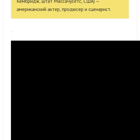
Кембридж, штат Массачусетс, США) —
американский актер, продюсер и сценарист.
.