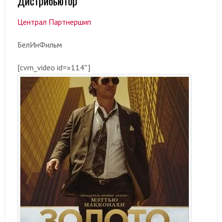
Дистрибьютор
Централ Партнершип
БелИнФильм
[cvm_video id=»114″]