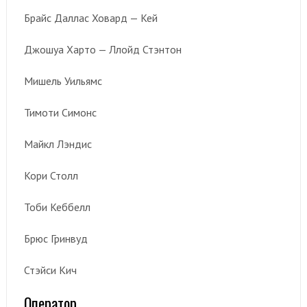
Брайс Даллас Ховард — Кей
Джошуа Харто — Ллойд Стэнтон
Мишель Уильямс
Тимоти Симонс
Майкл Лэндис
Кори Столл
Тоби Кеббелл
Брюс Гринвуд
Стэйси Кич
Оператор