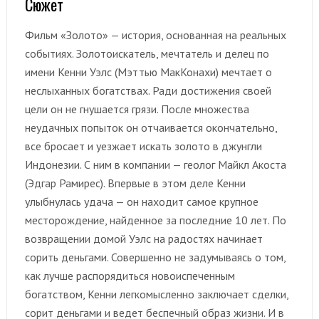
Сюжет
Фильм «Золото» — история, основанная на реальных
событиях. Золотоискатель, мечтатель и делец по
имени Кенни Уэлс (Мэттью МакКонахи) мечтает о
неслыханных богатствах. Ради достижения своей
цели он не гнушается грязи. После множества
неудачных попыток он отчаивается окончательно,
все бросает и уезжает искать золото в джунгли
Индонезии. С ним в компании — геолог Майкл Акоста
(Эдгар Рамирес). Впервые в этом деле Кенни
улыбнулась удача — он находит самое крупное
месторождение, найденное за последние 10 лет. По
возвращении домой Уэлс на радостях начинает
сорить деньгами. Совершенно не задумываясь о том,
как лучше распорядиться новоиспеченным
богатством, Кенни легкомысленно заключает сделки,
сорит деньгами и ведет беспечный образ жизни. И в