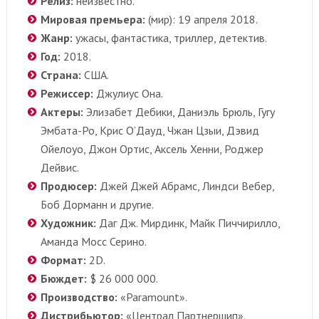
Релиз:
неизвестно.
Мировая премьера:
(мир): 19 апреля 2018.
Жанр:
ужасы, фантастика, триллер, детектив.
Год:
2018.
Страна:
США.
Режиссер:
Джулиус Она.
Актеры:
Элизабет Дебики, Даниэль Брюль, Гугу
Эмбата-Ро, Крис О’Дауд, Чжан Цзыи, Дэвид
Ойелоуо, Джон Ортис, Аксель Хенни, Роджер
Дейвис.
Продюсер:
Джей Джей Абрамс, Линдси Вебер,
Боб Дорманн и другие.
Художник:
Даг Дж. Мирдинк, Майк Пиччирилло,
Аманда Мосс Серино.
Формат:
2D.
Бюждет:
$ 26 000 000.
Производство:
«Paramount».
Дистрибьютор:
«Централ Партнершип».