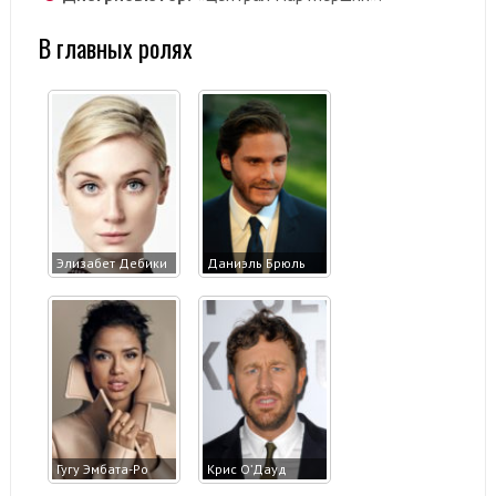
В главных ролях
Элизабет Дебики
Даниэль Брюль
Гугу Эмбата-Ро
Крис О’Дауд