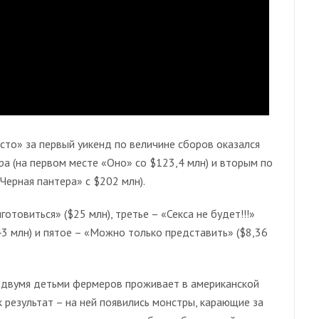
то» за первый уикенд по величине сборов оказался
а (на первом месте «Оно» со $123,4 млн) и вторым по
Черная пантера» с $202 млн).
отовиться» ($25 млн), третье – «Секса не будет!!!»
,43 млн) и пятое – «Можно только представить» ($8,36
с двумя детьми фермеров проживает в американской
к результат – на ней появились монстры, карающие за