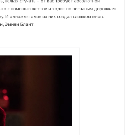
ть, нельзя стучать – от вас требуют абсолютной
ько с помощью жестов и ходит по песчаным дорожкам.
у. И однажды один их них создал слишком много
и, Эмили Блант
.