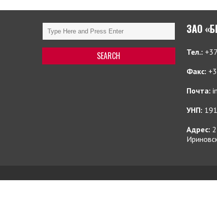
ЗАО «
Тел.:
+37
Факс:
+3
Почта:
i
УНП:
191
Адрес:
2
Ириновск