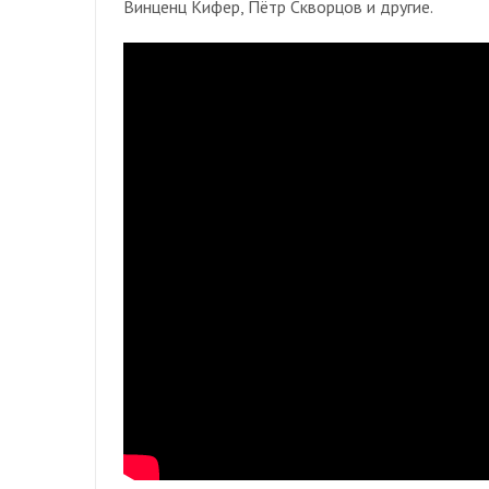
Винценц Кифер, Пётр Скворцов и другие.