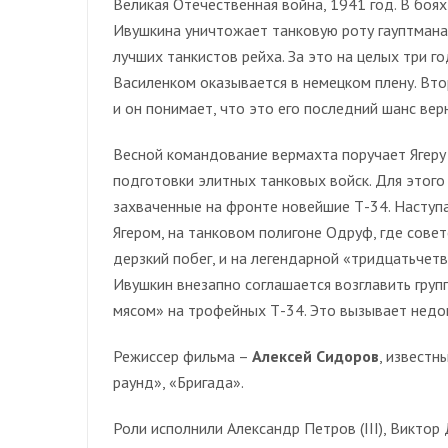
Великая Отечественная война, 1941 год. В бо
Ивушкина уничтожает танковую роту гауптмана, 
лучших танкистов рейха. За это на целых три 
Василенком оказывается в немецком плену. Вто
и он понимает, что это его последний шанс вер
Весной командование вермахта поручает Ягеру 
подготовки элитных танковых войск. Для этого
захваченные на фронте новейшие Т-34. Наступа
Ягером, на танковом полигоне Одруф, где совет
дерзкий побег, и на легендарной «тридцатьчетв
Ивушкин внезапно соглашается возглавить гру
мясом» на трофейных Т-34. Это вызывает недо
Режиссер фильма –
Алексей Сидоров
, известн
раунд», «Бригада».
Роли исполнили Александр Петров (III), Виктор