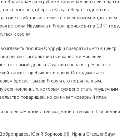
ях на Волоколамском рубеже танк младшего лейтенанта
танкового аса, оберста Клауса Ягера – одного из
года советский танкист вместе с механиком-водителем
рая встреча Ивушкина и Ягера происходит в 1944 году,
нуться к своим.
возглавить полигон Ордруф и превратить его в центр
 они решают использовать в качестве мишеней
ет тот самый день, и Ивушкин снова встречается с
ский танкист пребывает в плену. Он задумывает
ерке» бросает вызов Ягеру и его подчиненным.
ппу военнопленных, которым суждено стать «пушечным
вольство товарищей, но он имеет коварный план.
ый по лентам «Бой с тенью», «Бой с тенью 3: Последний
 Добронравов, Юрий Борисов (II), Ирина Старшенбаум,