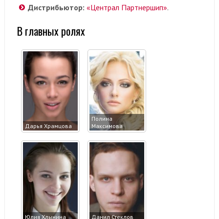
Дистрибьютор:
«Централ Партнершип»
.
В главных ролях
Полина
Дарья Храмцова
Максимова
Юлия Хлынина
Данил Стеклов