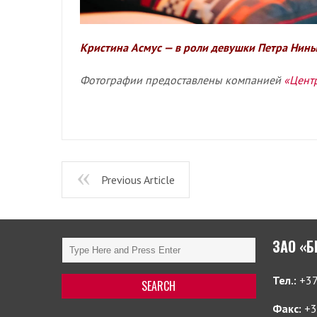
Кристина Асмус — в роли девушки Петра Нин
Фотографии предоставлены компанией
«Цент
Previous Article
ЗАО «
Тел.:
+37
Факс:
+3