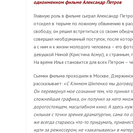
одноименном фильме Александр Петров
Главную роль в фильме сыграл Александр Петров
отсидел в тюрьме по ложному обвинению в рас
свободу, он решил встретиться со своим обидч
совершил необдуманный поступок, после которо
а с ним и к жизни молодого человека – его фот
девушкой Ниной (Кристина Асмус), к странным, 
На время Илья становится для всех Петром – че
Съемки фильма проходили в Москве, Дзержинск
рассказывает:
«
С Климом Шипенко мы договорил
Он перевернул мое сознание тем, что принял т
сложнейшая графика, он получил за него множ
дорогостоящем, масштабном кино. А здесь нужно
сильная с точки зрения драматургии, сама по 
же всегда стараюсь что-то придумать, привнест
идти за режиссером, не «закапываясь» в мате