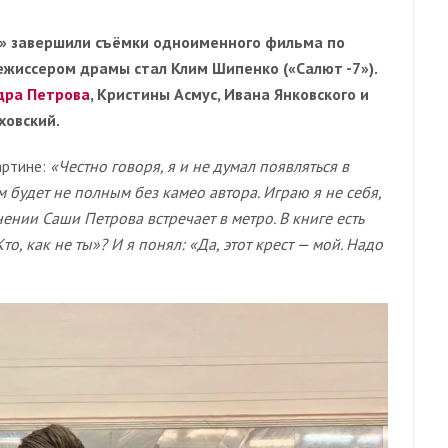
» завершили съёмки одноименного фильма по
режиссером драмы стал Клим Шипенко («Салют -7»).
дра Петрова
, Кристины Асмус, Ивана Янковского и
ховский.
артине:
«Честно говоря, я и не думал появляться в
м будет не полным без камео автора. Играю я не себя,
ении Саши Петрова встречает в метро. В книге есть
то, как не ты»? И я понял: «Да, этот крест — мой. Надо