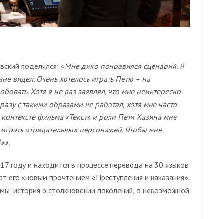
вский поделился: «
Мне дико понравился сценарий. Я
ане видел. Очень хотелось играть Петю – на
овать. Хотя я не раз заявлял, что мне неинтересно
 разу с такими образами не работал, хотя мне часто
в контексте фильма «Текст» и роли Пети Хазина мне
у играть отрицательных персонажей. Чтобы мне
»».
17 году и находится в процессе перевода на 30 языков
ют его «новым прочтением «Преступления и наказания».
амы, история о столкновении поколений, о невозможной