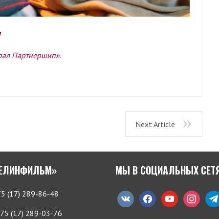
ы
рал Партнершип»
.
Next Article
БЕЛИНФИЛЬМ»
МЫ В СОЦИАЛЬНЫХ СЕТ
5 (17) 289-86-48
vkontakte
facebook
youtube
instagram
tele
75 (17) 289-03-76