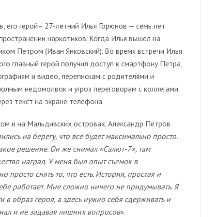
, его герой– 27-летний Илья Горюнов — семь лет
пространении наркотиков. Когда Илья вышел на
иком Петром (Иван Янковский). Во время встречи Илья
го главный герой получил доступ к смартфону Петра,
ографиям и видео, перепискам с родителями и
полным недомолвок и угроз переговорам с коллегами.
рез текст на экране телефона.
ом и на Мальдивских островах. Александр Петров
ись на берегу, что все будет максимально просто.
акое решение. Он же снимал «Салют-7», там
ество наград. У меня был опыт съемок в
 просто снять то, что есть. История, простая и
себе работает. Мне сложно ничего не придумывать. Я
и в образ героя, а здесь нужно себя сдерживать и
риал и не задавая лишних вопросов
».