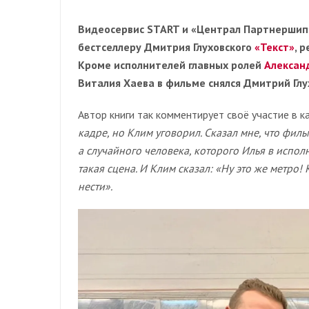
Видеосервис START и «Централ Партнершип
бестселлеру Дмитрия Глуховского
«Текст»
, 
Кроме исполнителей главных ролей
Алексан
Виталия Хаева в фильме снялся Дмитрий Глу
Автор книги так комментирует своё участие в к
кадре, но Клим уговорил. Сказал мне, что филь
а случайного человека, которого Илья в исполн
такая сцена. И Клим сказал: «Ну это же метро! К
нести».