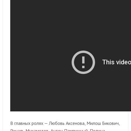
В главных ролях — Любовь Аксенова, Милош Бикович,
Риналь Мухаметов, Антон Пампушный, Полина