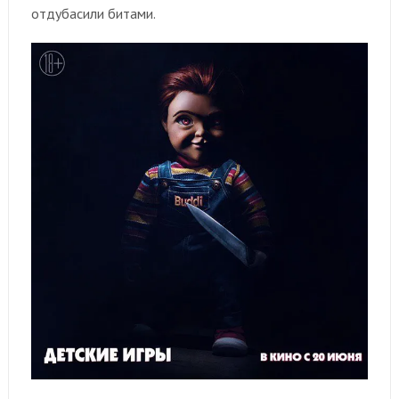
отдубасили битами.