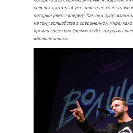
человека, который уже ничего не хочет от жиз
который рвется вперед? Как они будут взаимо
на тему волшебства в современном мире: какое 
времен советских фильмов? Все эти размышле
«Волшебника»».