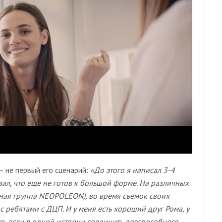
 не первый его сценарий:
«До этого я написал 3-4
вал, что еще не готов к большой форме. На различных
ьная группа NEOPOLEON), во время съемок своих
 ребятами с ДЦП. И у меня есть хороший друг Рома, у
о, если в одной истории соединить дееспособного