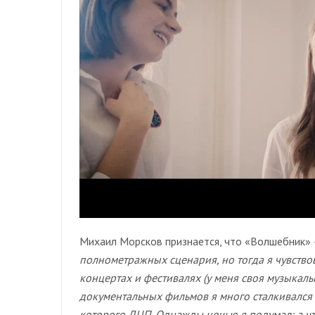
Михаил Морсков признается, что «Волшебник» –
полнометражных сценария, но тогда я чувство
концертах и фестивалях (у меня своя музыкал
документальных фильмов я много сталкивался с
которого ДЦП. Однажды ночью я подумал: а чт