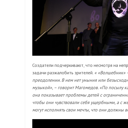
Создатели подчеркивают, что несмотря на непр
задачи разжалобить зрителей.
« «Волшебник» –
преодолении. В нем нет уныния или безысходн
музыкой», – говорит Магомедов. «По посылу к
она показывает проблемы детей с ограниченны
чтобы они чувствовали себя ущербными, а с же
могут исполнять свои мечты, что они должны ве