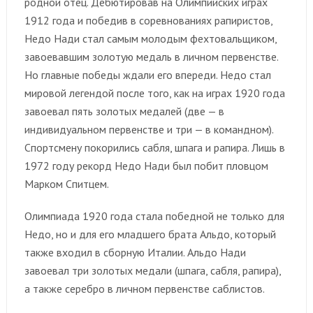
родной отец. Дебютировав на Олимпийских играх
1912 года и победив в соревнованиях рапиристов,
Недо Нади стал самым молодым фехтовальщиком,
завоевавшим золотую медаль в личном первенстве.
Но главные победы ждали его впереди. Недо стал
мировой легендой после того, как на играх 1920 года
завоевал пять золотых медалей (две — в
индивидуальном первенстве и три — в командном).
Спортсмену покорились сабля, шпага и рапира. Лишь в
1972 году рекорд Недо Нади был побит пловцом
Марком Спитцем.
Олимпиада 1920 года стала победной не только для
Недо, но и для его младшего брата Альдо, который
также входил в сборную Италии. Альдо Нади
завоевал три золотых медали (шпага, сабля, рапира),
а также серебро в личном первенстве саблистов.