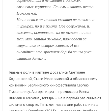
соревнованиях и не сходит с обложек
глянцевых журналов. Ее цель – занять место
Покровской.
Начинается отчаянная схватка не только на
турнирах, но и в жизни. Обе одержимы, и,
кажется, остановить их не может ничто.
Весь мир, затаив дыхание, наблюдает за
сверканием их острых клинков. И все
очевиднее: эта яростная борьба зашла уже
слишком далеко…
Главные роли в картине достались Светлане
Ходченковой, Стасе Милославской и обласканному
критиками Берлинского кинофестиваля Сергею
Пускепалису. Авторы идеи — продюсеры Елена
Гликман и Михаил Дегтярь — не в первый раз снимают
фильмы о спорте. Пять лет назад они работали над
картиной «Коробка» (2015) — о дворовом футболе.