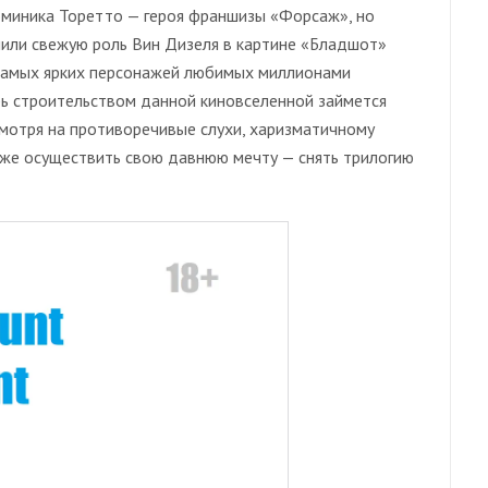
оминика Торетто — героя франшизы «Форсаж», но
нили свежую роль Вин Дизеля в картине «Бладшот»
з самых ярких персонажей любимых миллионами
ерь строительством данной киновселенной займется
есмотря на противоречивые слухи, харизматичному
кже осуществить свою давнюю мечту — снять трилогию