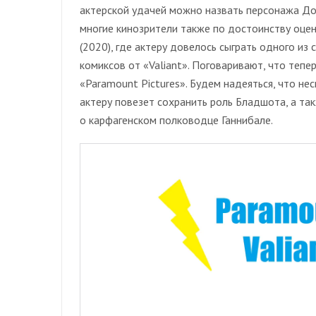
актерской удачей можно назвать персонажа Д
многие кинозрители также по достоинству оце
(2020), где актеру довелось сыграть одного и
комиксов от «Valiant». Поговаривают, что теп
«Paramount Pictures». Будем надеяться, что н
актеру повезет сохранить роль Бладшота, а та
о карфагенском полководце Ганнибале.