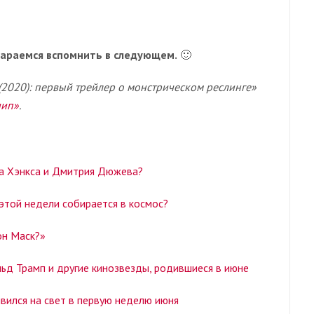
стараемся вспомнить в следующем.
🙂
2020): первый трейлер о монстрическом реслинге»
шип»
.
а Хэнкса и Дмитрия Дюжева?
той недели собирается в космос?
он Маск?»
д Трамп и другие кинозвезды, родившиеся в июне
вился на свет в первую неделю июня