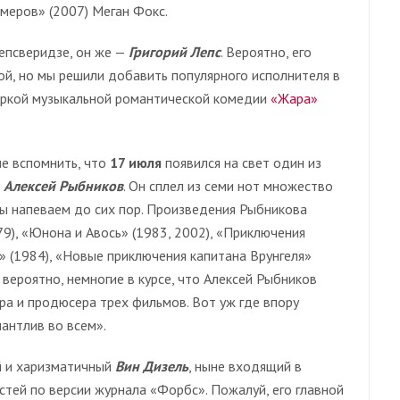
меров» (2007) Меган Фокс.
епсверидзе, он же —
Григорий Лепс
. Вероятно, его
й, но мы решили добавить популярного исполнителя в
яркой музыкальной романтической комедии
«Жара»
не вспомнить, что
17 июля
появился на свет один из
о
Алексей Рыбников
. Он сплел из семи нот множество
ы напеваем до сих пор. Произведения Рыбникова
9), «Юнона и Авось» (1983, 2002), «Приключения
» (1984), «Новые приключения капитана Врунгеля»
 вероятно, немногие в курсе, что Алексей Рыбников
ра и продюсера трех фильмов. Вот уж где впору
антлив во всем».
й и харизматичный
Вин Дизель
, ныне входящий в
тей по версии журнала «Форбс». Пожалуй, его главной