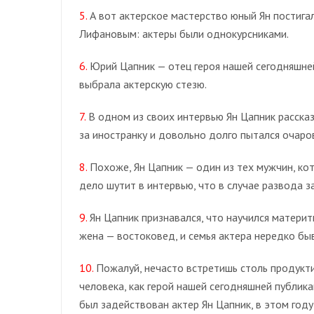
5.
А вот актерское мастерство юный Ян постига
Лифановым: актеры были однокурсниками.
6.
Юрий Цапник — отец героя нашей сегодняшней
выбрала актерскую стезю.
7.
В одном из своих интервью Ян Цапник рассказ
за иностранку и довольно долго пытался очаро
8.
Похоже, Ян Цапник — один из тех мужчин, кот
дело шутит в интервью, что в случае развода з
9.
Ян Цапник признавался, что научился материть
жена — востоковед, и семья актера нередко быв
10.
Пожалуй, нечасто встретишь столь продукти
человека, как герой нашей сегодняшней публик
был задействован актер Ян Цапник, в этом год