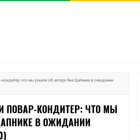
-кондитер: что мы узнали об актере Яне Цапнике в ожидании
И ПОВАР-КОНДИТЕР: ЧТО МЫ
 ЦАПНИКЕ В ОЖИДАНИИ
0)