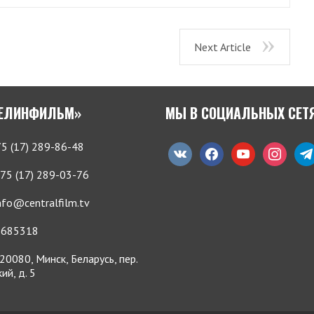
Next Article
БЕЛИНФИЛЬМ»
МЫ В СОЦИАЛЬНЫХ СЕТ
5 (17) 289-86-48
vkontakte
facebook
youtube
instagram
tele
75 (17) 289-03-76
nfo@centralfilm.tv
685318
20080, Минск, Беларусь, пер.
ий, д. 5