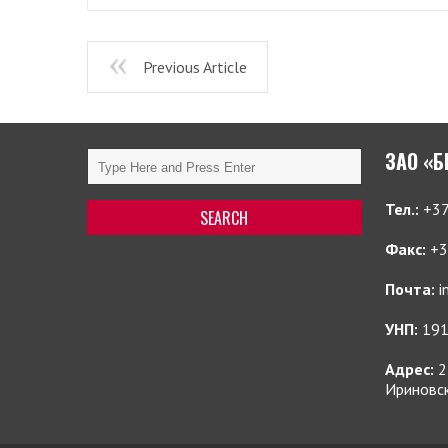
Previous Article
ЗАО «
Тел.:
+37
Факс:
+3
Почта:
i
УНП:
191
Адрес:
2
Ириновск