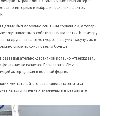
 овчарки сыграл один из самых улыбчивых актеров
ожество интервью и выбрали несколько фактов,
и.
н Цапник был довольно опытным сорванцом, а теперь,
вает журналистам о собственных шалостях. К примеру,
мпании друга, пытался «отморозить руки», засунув их в
 сложно сказать, кому повезло больше.
в разведывательно-десантной роте, но утверждает,
в фонтанах не купается. Если верить СМИ,
дущий актер сдавал в военной форме.
ногих мечтателей, его остановила математика.
мет на вступительных экзаменах и в результате