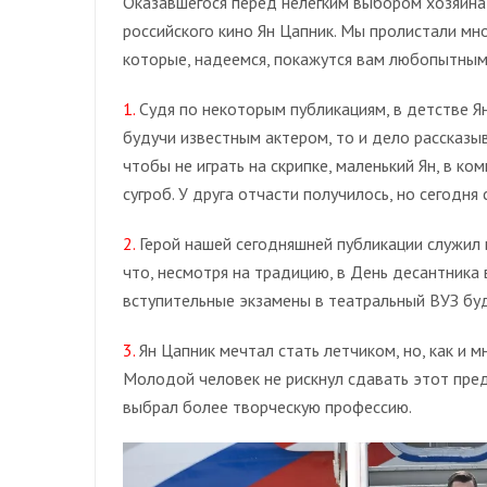
Оказавшегося перед нелегким выбором хозяина
российского кино Ян Цапник. Мы пролистали мн
которые, надеемся, покажутся вам любопытным
1.
Судя по некоторым публикациям, в детстве Я
будучи известным актером, то и дело рассказы
чтобы не играть на скрипке, маленький Ян, в ко
сугроб. У друга отчасти получилось, но сегодня
2.
Герой нашей сегодняшней публикации служил 
что, несмотря на традицию, в День десантника 
вступительные экзамены в театральный ВУЗ бу
3.
Ян Цапник мечтал стать летчиком, но, как и м
Молодой человек не рискнул сдавать этот пред
выбрал более творческую профессию.