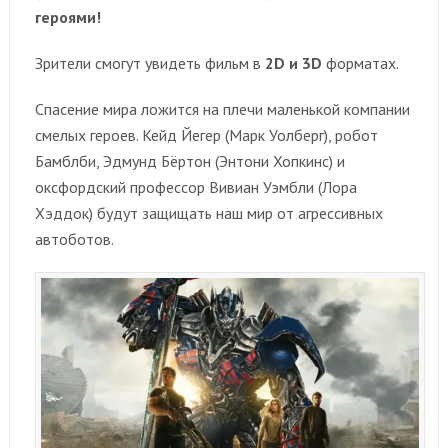
героями!
Зрители смогут увидеть фильм в
2D и 3D
форматах.
Спасение мира ложится на плечи маленькой компании
смелых героев. Кейд Йегер (Марк Уолберг), робот
Бамблби, Эдмунд Бёртон (Энтони Хопкинс) и
оксфордский профессор Вивиан Уэмбли (Лора
Хэддок) будут защищать наш мир от агрессивных
автоботов.