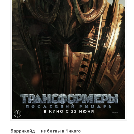
Баррикейд — из битвы в Чикаго