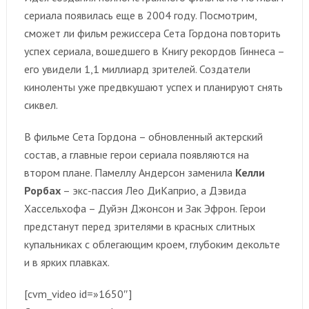
сериала появилась еще в 2004 году. Посмотрим,
сможет ли фильм режиссера Сета Гордона повторить
успех сериала, вошедшего в Книгу рекордов Гиннеса –
его увидели 1,1 миллиард зрителей. Создатели
киноленты уже предвкушают успех и планируют снять
сиквел.
В фильме Сета Гордона – обновленный актерский
состав, а главные герои сериала появляются на
втором плане. Памеллу Андерсон заменила
Келли
Рорбах
– экс-пассия Лео ДиКаприо, а Дэвида
Хассельхофа – Дуйэн Джонсон и Зак Эфрон. Герои
предстанут перед зрителями в красных слитных
купальниках с облегающим кроем, глубоким декольте
и в ярких плавках.
[cvm_video id=»1650″]