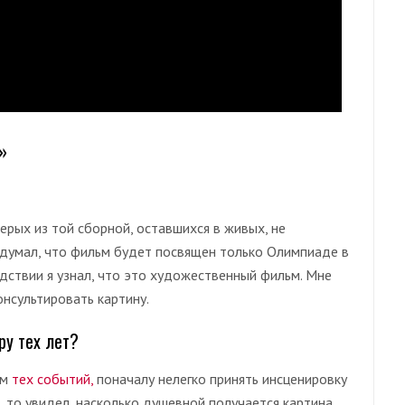
»
верых из той сборной, оставшихся в живых, не
я думал, что фильм будет посвящен только Олимпиаде в
дствии я узнал, что это художественный фильм. Мне
онсультировать картину.
у тех лет?
ом
тех событий,
поначалу нелегко принять инсценировку
, то увидел, насколько душевной получается картина.