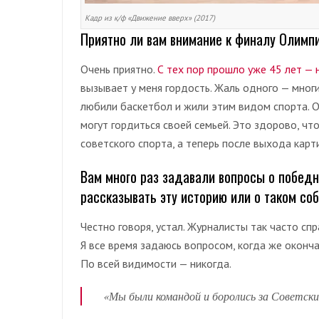
Кадр из к/ф «Движение вверх» (2017)
Приятно ли вам внимание к финалу Олимп
Очень приятно.
С тех пор прошло уже 45 лет — 
вызывает у меня гордость. Жаль одного — мног
любили баскетбол и жили этим видом спорта. О
могут гордиться своей семьей. Это здорово, ч
советского спорта, а теперь после выхода карти
Вам много раз задавали вопросы о победн
рассказывать эту историю или о таком со
Честно говоря, устал. Журналисты так часто сп
Я все время задаюсь вопросом, когда же оконча
По всей видимости — никогда.
«Мы были командой и боролись за Советск