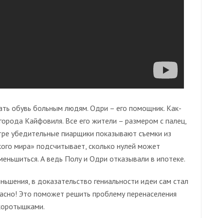
ать обувь больным людям. Одри – его помощник. Как-
города Кайфовиля. Все его жители – размером с палец,
тре убедительные пиарщики показывают съемки из
кого мира» подсчитывает, сколько нулей может
еньшиться. А ведь Полу и Одри отказывали в ипотеке.
ньшения, в доказательство гениальности идеи сам стал
асно! Это поможет решить проблему перенаселения
 коротышками.