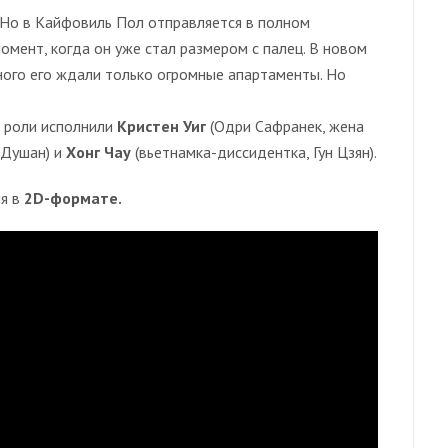
 Но в Кайфовиль Пол отправляется в полном
омент, когда он уже стал размером с палец. В новом
ного его ждали только огромные апартаменты. Но
 роли исполнили
Кристен Уиг
(Одри Сафранек, жена
 Душан) и
Хонг Чау
(вьетнамка-диссидентка, Гун Цзян).
я в
2D-формате.