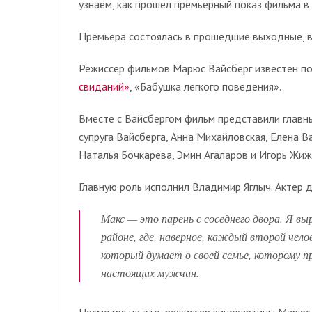
узнаем, как прошел премьерный показ фильма в 
Премьера состоялась в прошедшие выходные, в
Режиссер фильмов Марюс Вайсберг известен п
свиданий»
, «Бабушка легкого поведения».
Вместе с Вайсбергом фильм представили главны
супруга Вайсберга, Анна Михайловская, Елена В
Наталья Бочкарева, Эмин Агаларов и Игорь Жиж
Главную роль исполнил Владимир Яглыч. Актер 
Макс — это парень с соседнего двора. Я вы
районе, где, наверное, каждый второй чел
который думает о своей семье, которому 
настоящих мужчин.
Несмотря на это, режиссер кинокартины Марюс 