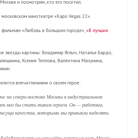
Москве и посмотрим, кто его посетил.
 московском кинотеатре «Каро Vegas 22».
о фильмам «Любовь в большом городе»,
«8 лучших
е звезды картины: Владимир Яглыч, Наталья Бардо,
алюшкина, Ксения Теплова, Валентина Мазунина,
икин.
делится впечатлениями о своем герое:
рос на северо-востоке Москвы в индустриальном
овек мог бы стать таким героем. Он — работяга,
присущи качества, которыми мы привыкли наделять
Вайсберг долго не мог найти актера на роль Макса.