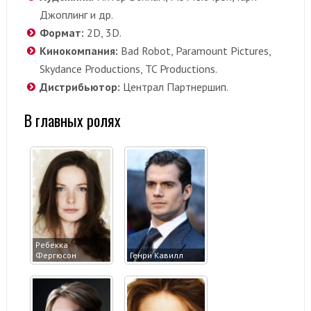
Джоплинг и др.
Формат:
2D, 3D.
Кинокомпания:
Bad Robot, Paramount Pictures,
Skydance Productions, TC Productions.
Дистрибьютор:
Централ Партнершип.
В главных ролях
Ребекка
Фергюсон
Генри Кавилл