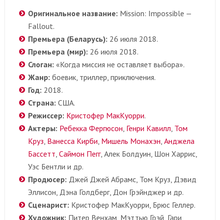
Оригинальное название:
Mission: Impossible —
Fallout.
Премьера (Беларусь):
26 июля 2018.
Премьера (мир):
26 июля 2018.
Слоган:
«Когда миссия не оставляет выбора».
Жанр:
боевик, триллер, приключения.
Год:
2018.
Страна:
США.
Режиссер:
Кристофер МакКуорри
.
Актеры:
Ребекка Фергюсон
,
Генри Кавилл
,
Том
Круз
,
Ванесса Кирби
,
Мишель Монахэн
,
Анджела
Бассетт
,
Саймон Пегг
, Алек Болдуин, Шон Харрис,
Уэс Бентли и др.
Продюсер:
Джей Джей Абрамс, Том Круз, Дэвид
Эллисон, Дэна Голдберг, Дон Грэйнджер и др.
Сценарист:
Кристофер МакКуорри, Брюс Геллер.
Художник:
Питер Венхам, Мэттью Грэй, Гари