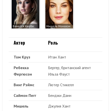
Ванесса Кирби
Мишель Монахэн
Актер
Роль
Том Круз
Итан Хант
Ребекка
Бергер, британский агент
Фергюсон
Ильза Фауст
Винг Рэймс
Лютер Стикелл
Саймон Пегг
Бенджи Данн
Мишель
Джулия Хант