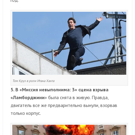
Том Круз в роли Итана Ханта
5. В «Миссия невыполнима: 3» сцена взрыва
«Ламборджини
» была снята в живую. Правда,
двигатель все же предварительно вынули, взорвав
только корпус.