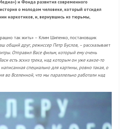
Медиа») и Фонда развития современного
 история о молодом человеке, который отсидел
ии наркотиков, и, вернувшись из тюрьмы,
трашно так жить» – Клим Шипенко, постановщик
наш общий друг, режиссер Петр Буслов,
– рассказывает
титры. Отправил Васе фильм, который ему очень
Васи есть эскиз трека, над которым он уже какое-то
, написанная специально для картины, ровно такая, о
гия во Вселенной, что мы параллельно работали над