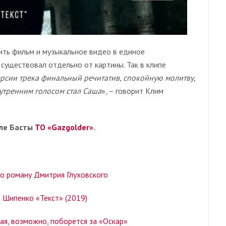
ть фильм и музыкальное видео в единое
существовал отдельно от картины. Так в клипе
рсии трека финальный речитатив, спокойную молитву,
нутренним голосом стал Саша
», – говорит Клим
але Басты
ТО «Gazgolder»
.
по роману Дмитрия Глуховского
ипенко «Текст» (2019)
рая, возможно, поборется за «Оскар»